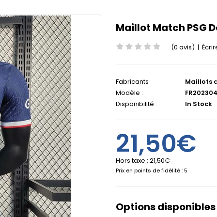
Maillot Match PSG D
(0 avis)
|
Écrir
Fabricants
Maillots 
Modèle :
FR202304
Disponibilité :
In Stock
21,50€
Hors taxe :
21,50€
Prix en points de fidélité : 5
Options disponibles