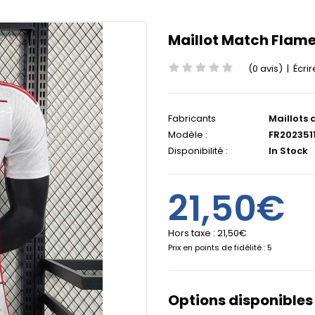
Maillot Match Flame
(0 avis)
|
Écrir
Fabricants
Maillots 
Modèle :
FR2023511
Disponibilité :
In Stock
21,50€
Hors taxe :
21,50€
Prix en points de fidélité : 5
Options disponibles