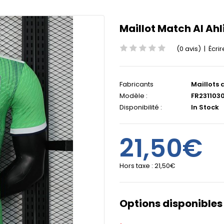
Maillot Match Al Ah
(0 avis)
|
Écrir
Fabricants
Maillots 
Modèle :
FR231103
Disponibilité :
In Stock
21,50€
Hors taxe :
21,50€
Options disponibles