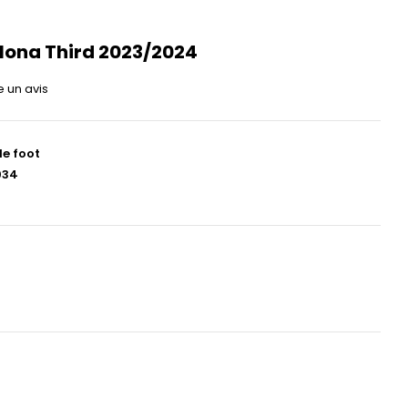
lona Third 2023/2024
e un avis
de foot
034