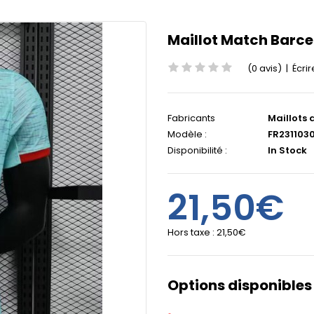
Maillot Match Barce
(0 avis)
|
Écrir
Fabricants
Maillots 
Modèle :
FR231103
Disponibilité :
In Stock
21,50€
Hors taxe :
21,50€
Options disponibles