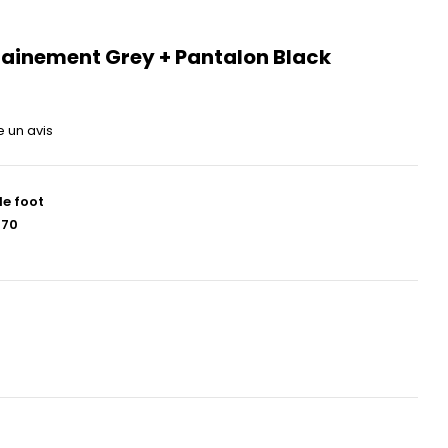
rainement Grey + Pantalon Black
e un avis
de foot
670