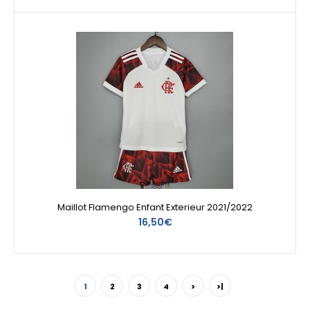
Maillot Flamengo Enfant Exterieur 2021/2022
16,50€
1
2
3
4
>
>|