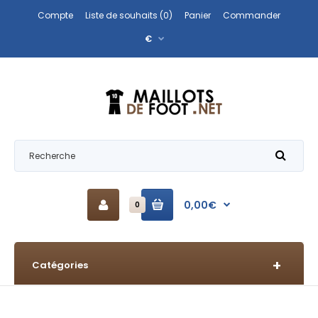
Compte
Liste de souhaits (0)
Panier
Commander
€
0,00€
0
Catégories