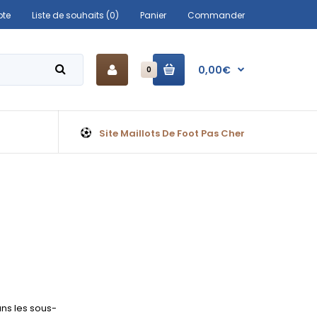
te
Liste de souhaits (0)
Panier
Commander
0,00€
0
Site Maillots De Foot Pas Cher
ns les sous-