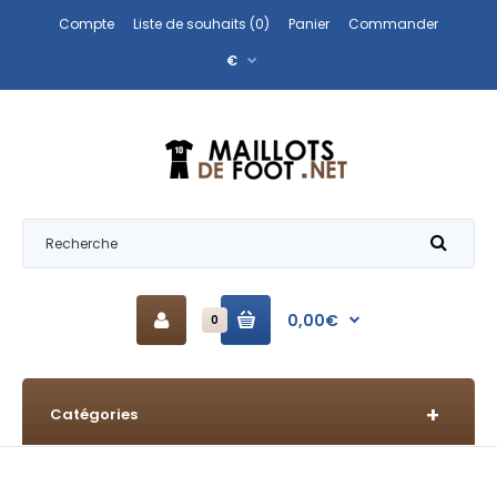
Compte
Liste de souhaits (0)
Panier
Commander
€
0,00€
0
Catégories