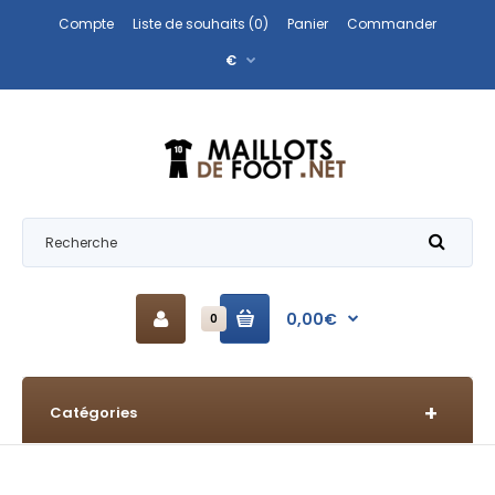
Compte
Liste de souhaits (0)
Panier
Commander
€
0,00€
0
Catégories