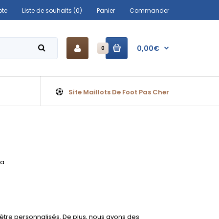
te
Liste de souhaits (0)
Panier
Commander
0,00€
0
Site Maillots De Foot Pas Cher
na
 être personnalisés. De plus, nous avons des