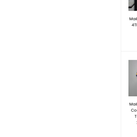
Mai
4T
Mai
Co
T