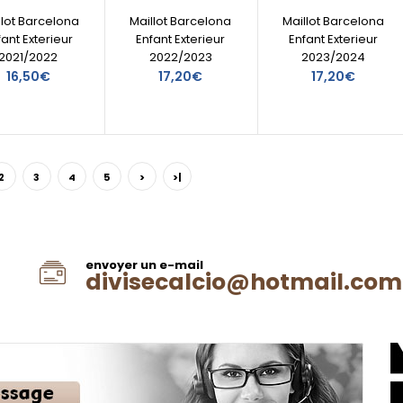
llot Barcelona
Maillot Barcelona
Maillot Barcelona
fant Exterieur
Enfant Exterieur
Enfant Exterieur
2021/2022
2022/2023
2023/2024
16,50€
17,20€
17,20€
2
3
4
5
>
>|
envoyer un e-mail
divisecalcio@hotmail.com