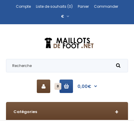
Compte
Liste de souhaits (0)
Panier
Commander
€
0,00€
0
Catégories