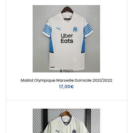
Maillot Olympique Marseille Domicile 2021/2022
17,00€