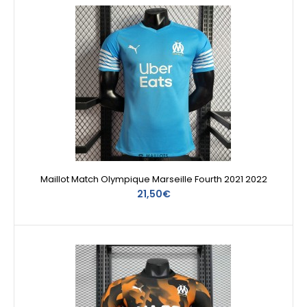
Maillot Match Olympique Marseille Fourth 2021 2022
21,50€