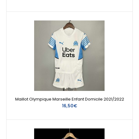
Maillot Olympique Marseille Enfant Domicile 2021/2022
16,50€