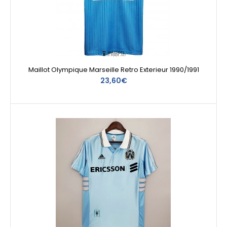
Maillot Olympique Marseille Retro Exterieur 1990/1991
23,60€