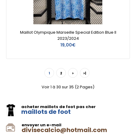
Maillot Olympique Marseille Special Edition Blue II
2023/2024
19,00€
1
2
>
>|
Voir 1 à 30 sur 35 (2 Pages)
acheter maillots de foot pas cher
maillots de foot
envoyer un e-mail
divisecalcio@hotmail.com