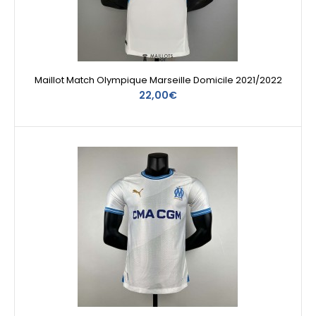
Maillot Match Olympique Marseille Domicile 2021/2022
22,00€