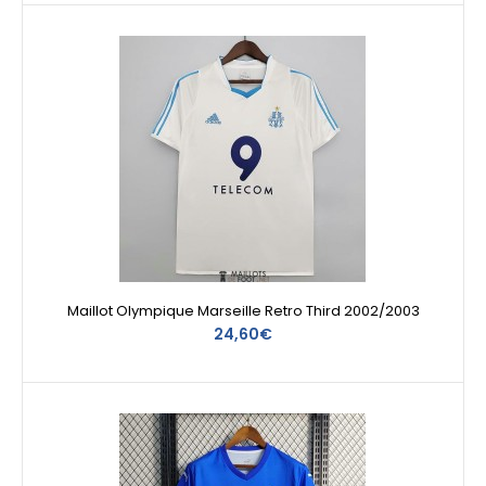
Maillot Olympique Marseille Retro Third 2002/2003
24,60€