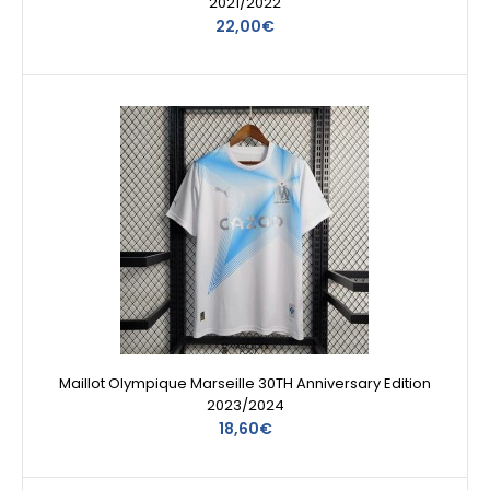
2021/2022
22,00€
Maillot Olympique Marseille 30TH Anniversary Edition
2023/2024
18,60€