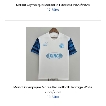
Maillot Olympique Marseille Exterieur 2023/2024
17,80€
Maillot Olympique Marseille Football Heritage White
2022/2023
19,50€