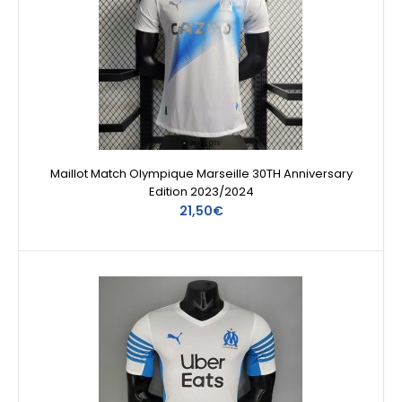
Maillot Match Olympique Marseille 30TH Anniversary
Edition 2023/2024
21,50€