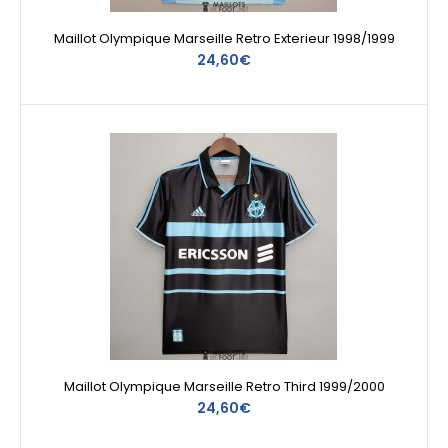
Maillot Olympique Marseille Retro Exterieur 1998/1999
24,60€
Maillot Olympique Marseille Retro Third 1999/2000
24,60€