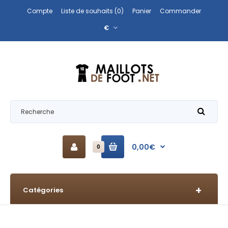
Compte
Liste de souhaits (0)
Panier
Commander
€
0,00€
0
Catégories