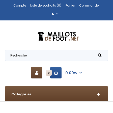
Compte
Liste de souhaits (0)
Panier
Commander
€
0,00€
0
Catégories