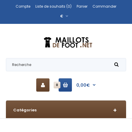
Compte
Liste de souhaits (0)
Panier
Commander
€
0,00€
0
Catégories