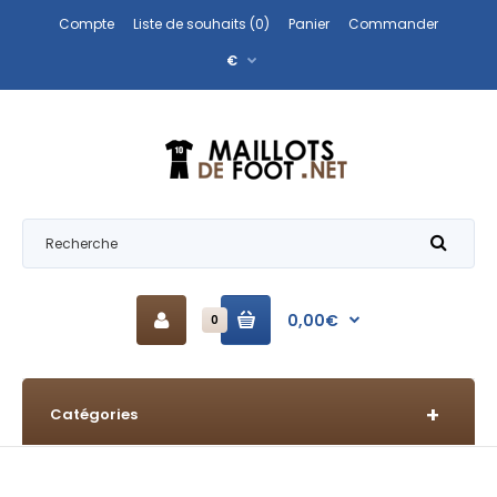
Compte
Liste de souhaits (0)
Panier
Commander
€
0,00€
0
Catégories