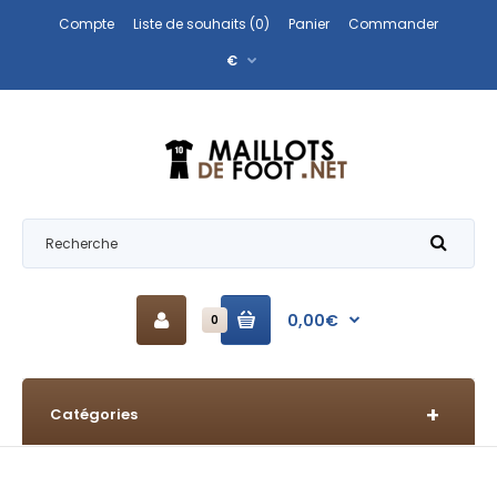
Compte
Liste de souhaits (0)
Panier
Commander
€
0,00€
0
Catégories