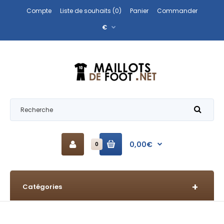
Compte
Liste de souhaits (0)
Panier
Commander
€
0,00€
0
Catégories