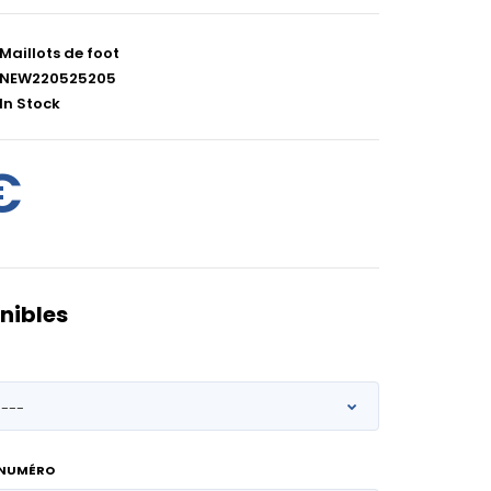
Maillots de foot
NEW220525205
In Stock
€
nibles
 NUMÉRO