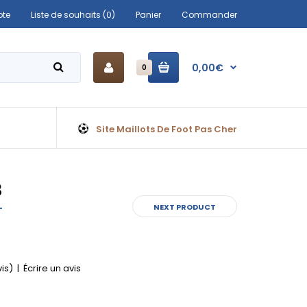
te
Liste de souhaits (0)
Panier
Commander
0,00€
0
Site Maillots De Foot Pas Cher
3
NEXT PRODUCT
vis)
|
Écrire un avis