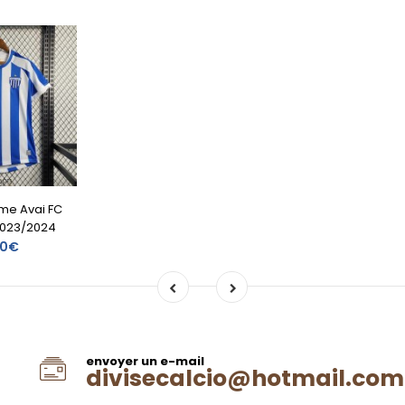
me Avai FC
2023/2024
20€
envoyer un e-mail
divisecalcio@hotmail.com