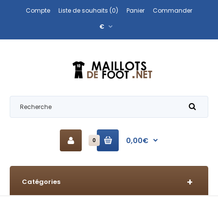
Compte
Liste de souhaits (0)
Panier
Commander
€
0,00€
0
Catégories