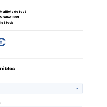
Maillots de foot
Maillot1999
In Stock
€
nibles
O