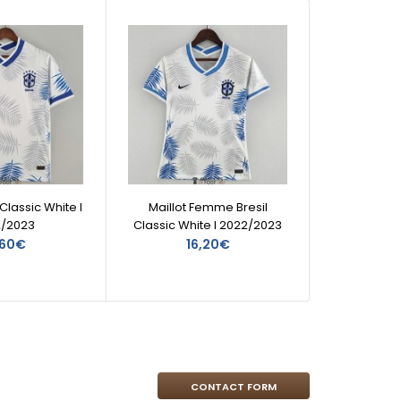
 Classic White I
Maillot Femme Bresil
Mai
2/2023
Classic White I 2022/2023
Classi
,60€
16,20€
CONTACT FORM