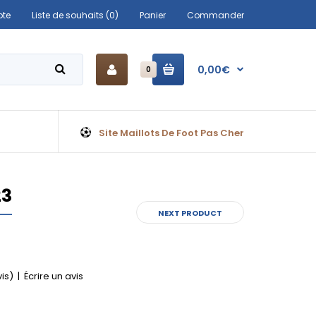
te
Liste de souhaits (0)
Panier
Commander
0,00€
0
Site Maillots De Foot Pas Cher
23
NEXT PRODUCT
vis)
|
Écrire un avis