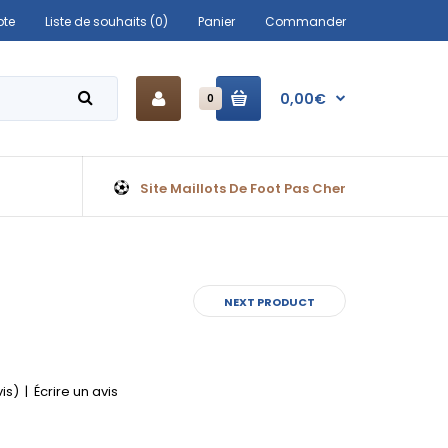
te
Liste de souhaits (0)
Panier
Commander
0,00€
0
Site Maillots De Foot Pas Cher
NEXT PRODUCT
vis)
|
Écrire un avis