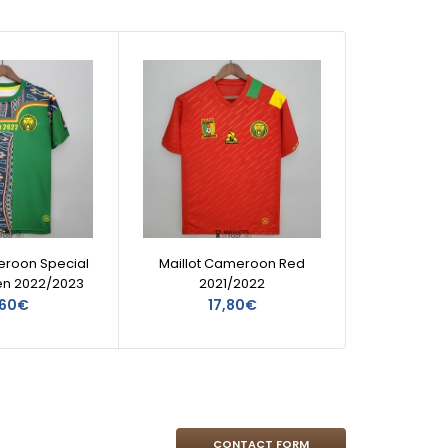
eroon Special
Maillot Cameroon Red
Maill
een 2022/2023
2021/2022
,60€
17,80€
CONTACT FORM