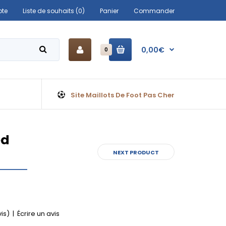
te
Liste de souhaits (0)
Panier
Commander
0,00€
0
Site Maillots De Foot Pas Cher
ed
NEXT PRODUCT
vis)
|
Écrire un avis