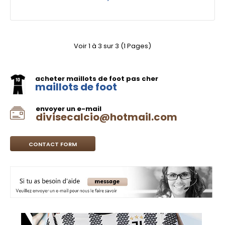
Voir 1 à 3 sur 3 (1 Pages)
acheter maillots de foot pas cher
maillots de foot
envoyer un e-mail
divisecalcio@hotmail.com
CONTACT FORM