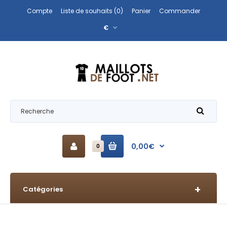
Compte
Liste de souhaits (0)
Panier
Commander
€
0,00€
0
Catégories