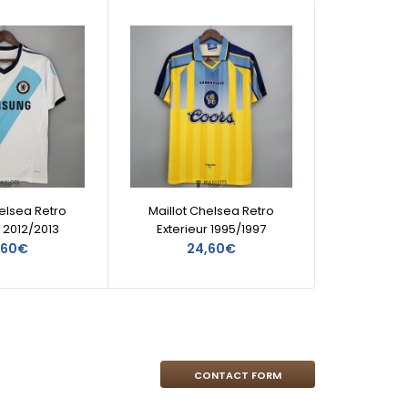
helsea Retro
Maillot Chelsea Retro
Mail
r 2012/2013
Exterieur 1995/1997
Do
,60€
24,60€
CONTACT FORM