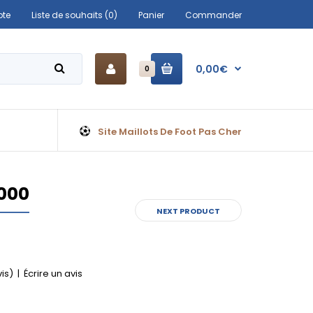
te
Liste de souhaits (0)
Panier
Commander
0,00€
0
Site Maillots De Foot Pas Cher
2000
NEXT PRODUCT
vis)
|
Écrire un avis