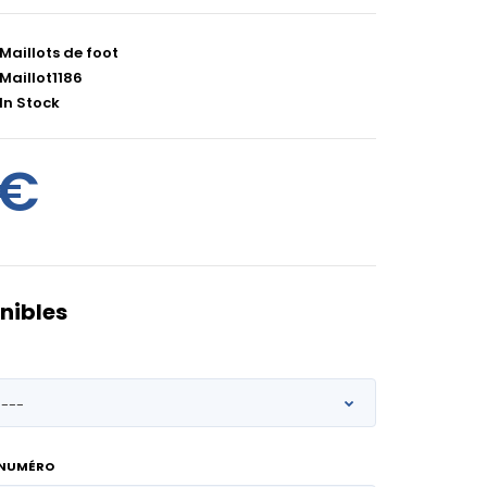
Maillots de foot
Maillot1186
In Stock
0€
nibles
 NUMÉRO