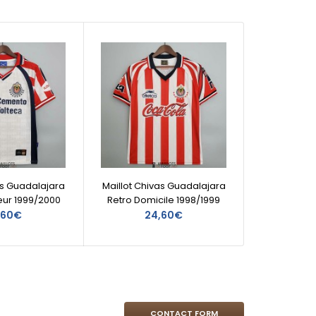
as Guadalajara
Maillot Chivas Guadalajara
Maillo
ieur 1999/2000
Retro Domicile 1998/1999
Dom
,60€
24,60€
CONTACT FORM