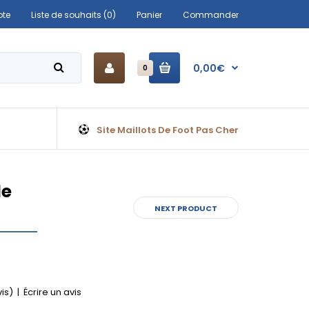
te
Liste de souhaits (0)
Panier
Commander
0,00€
0
Site Maillots De Foot Pas Cher
le
NEXT PRODUCT
vis)
|
Écrire un avis