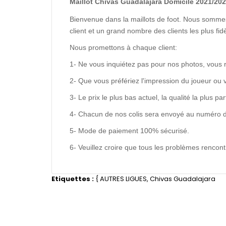
Maillot Chivas Guadalajara Domicile 2021/202
Bienvenue dans la maillots de foot. Nous sommes
client et un grand nombre des clients les plus f
Nous promettons à chaque client:
1- Ne vous inquiétez pas pour nos photos, vous 
2- Que vous préfériez l'impression du joueur ou 
3- Le prix le plus bas actuel, la qualité la plus pa
4- Chacun de nos colis sera envoyé au numéro de s
5- Mode de paiement 100% sécurisé.
6- Veuillez croire que tous les problèmes renco
Etiquettes :
{
AUTRES LIGUES
,
Chivas Guadalajara