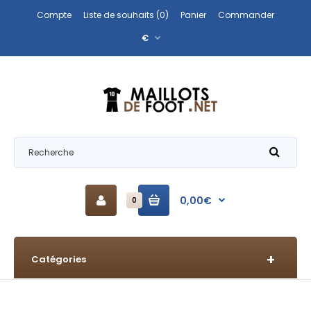
Compte
Liste de souhaits (0)
Panier
Commander
€
0,00€
0
Catégories