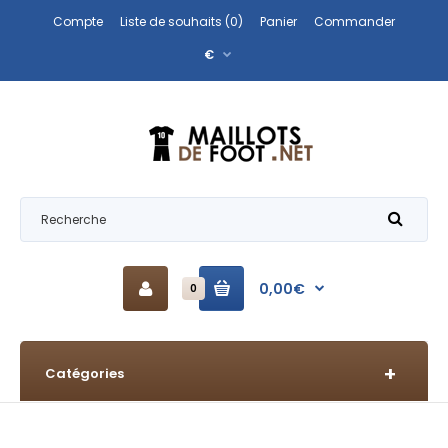
Compte
Liste de souhaits (0)
Panier
Commander
€
0,00€
0
Catégories