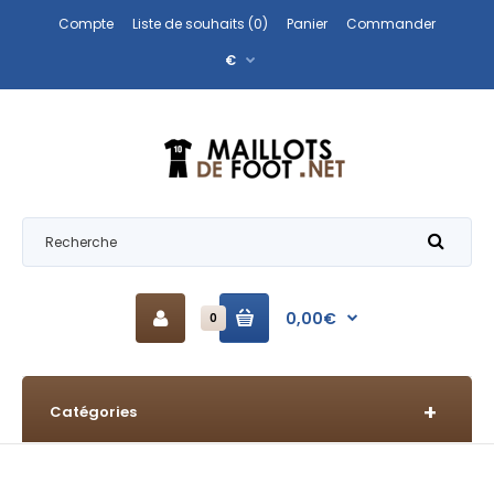
Compte
Liste de souhaits (0)
Panier
Commander
€
0,00€
0
Catégories