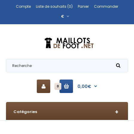
Compte
Liste de souhaits (0)
Panier
Commander
€
0,00€
0
Catégories