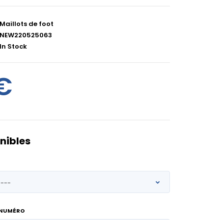
Maillots de foot
NEW220525063
In Stock
€
nibles
 NUMÉRO