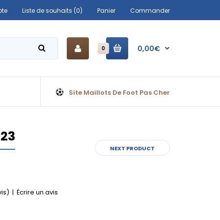
te
Liste de souhaits (0)
Panier
Commander
0,00€
0
Site Maillots De Foot Pas Cher
023
NEXT PRODUCT
vis)
|
Écrire un avis