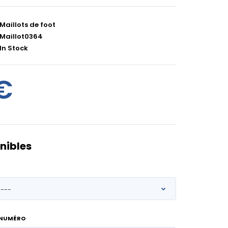
Maillots de foot
Maillot0364
In Stock
€
nibles
 NUMÉRO