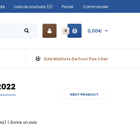
te
Liste de souhaits (0)
Panier
Commander
0,00€
0
Site Maillots De Foot Pas Cher
2022
NEXT PRODUCT
vis)
|
Écrire un avis