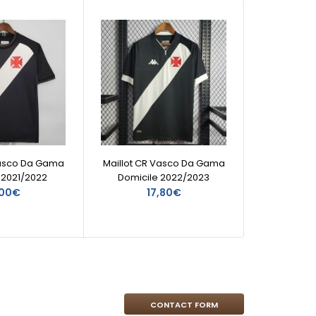
Vasco Da Gama
Maillot CR Vasco Da Gama
Maillo
 2021/2022
Domicile 2022/2023
Ext
,00€
17,80€
CONTACT FORM