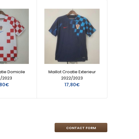
atie Domicile
Maillot Croatie Exterieur
Mai
2/2023
2022/2023
,80€
17,80€
CONTACT FORM