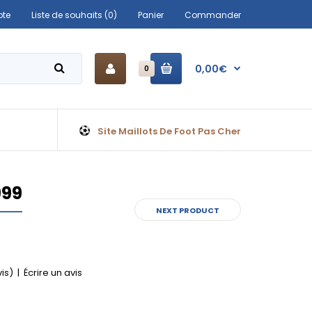
te
Liste de souhaits (0)
Panier
Commander
0,00€
0
Site Maillots De Foot Pas Cher
999
NEXT PRODUCT
vis)
|
Écrire un avis