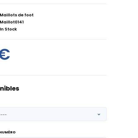
Maillots de foot
Maillot0141
In Stock
0€
nibles
 NUMÉRO