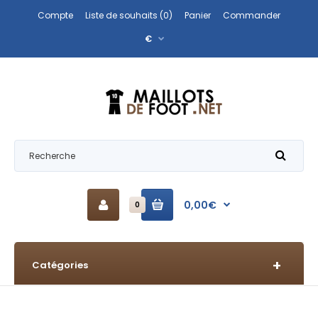
Compte
Liste de souhaits (0)
Panier
Commander
€
0,00€
0
Catégories