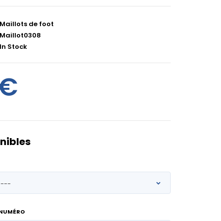
Maillots de foot
Maillot0308
In Stock
0€
nibles
 NUMÉRO