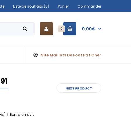
te
Liste de souhaits (0)
Panier
Commander
0,00€
0
Site Maillots De Foot Pas Cher
991
NEXT PRODUCT
vis)
|
Écrire un avis