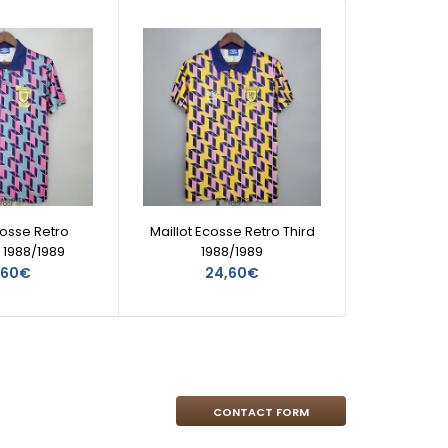
cosse Retro
Maillot Ecosse Retro Third
Maill
r 1988/1989
1988/1989
,60€
24,60€
CONTACT FORM