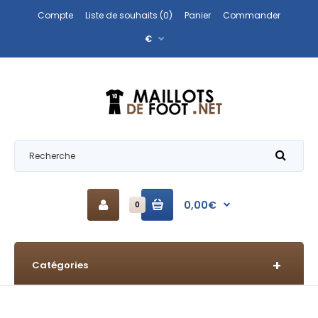
Compte
Liste de souhaits (0)
Panier
Commander
€
0,00€
0
Catégories