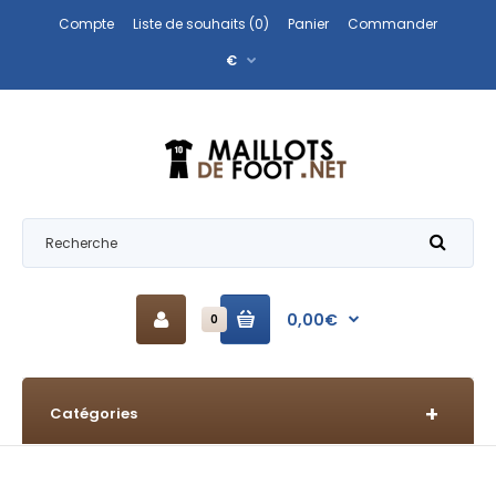
Compte
Liste de souhaits (0)
Panier
Commander
€
0,00€
0
Catégories