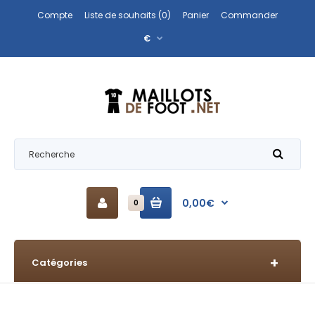
Compte
Liste de souhaits (0)
Panier
Commander
€
0,00€
0
Catégories