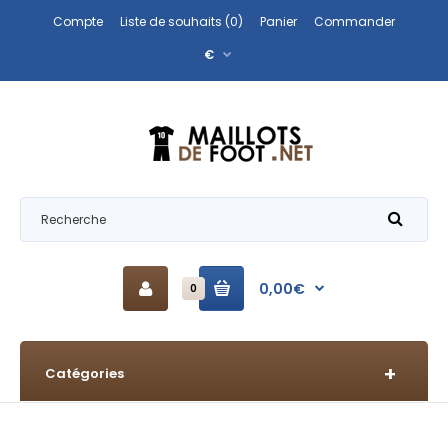
Compte
Liste de souhaits (0)
Panier
Commander
€
0,00€
0
Catégories