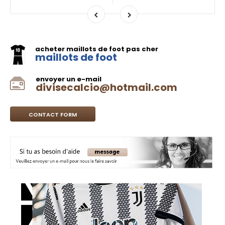
acheter maillots de foot pas cher
maillots de foot
envoyer un e-mail
divisecalcio@hotmail.com
CONTACT FORM