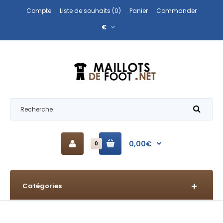
Compte
Liste de souhaits (0)
Panier
Commander
€
0,00€
0
Catégories