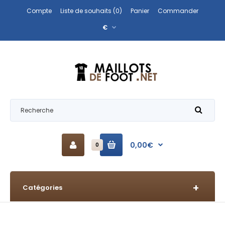
Compte
Liste de souhaits (0)
Panier
Commander
€
0,00€
0
Catégories