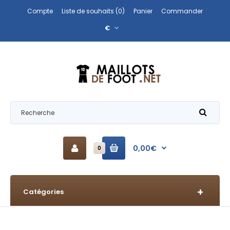
Compte
Liste de souhaits (0)
Panier
Commander
€
0,00€
0
Catégories