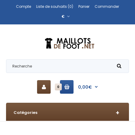
Compte
Liste de souhaits (0)
Panier
Commander
€
0,00€
0
Catégories