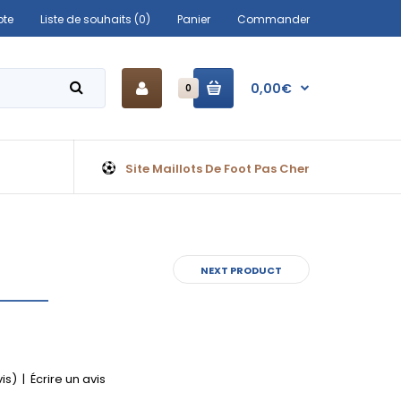
te
Liste de souhaits (0)
Panier
Commander
0,00€
0
Site Maillots De Foot Pas Cher
NEXT PRODUCT
vis)
|
Écrire un avis