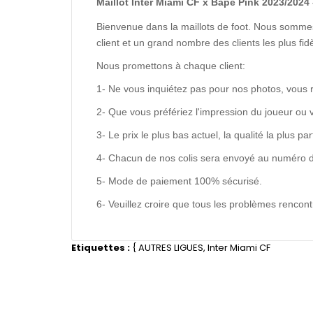
Maillot Inter Miami CF x Bape Pink 2023/2024 
Bienvenue dans la maillots de foot. Nous sommes
client et un grand nombre des clients les plus f
Nous promettons à chaque client:
1- Ne vous inquiétez pas pour nos photos, vous 
2- Que vous préfériez l'impression du joueur ou 
3- Le prix le plus bas actuel, la qualité la plus pa
4- Chacun de nos colis sera envoyé au numéro de s
5- Mode de paiement 100% sécurisé.
6- Veuillez croire que tous les problèmes renco
Etiquettes :
{
AUTRES LIGUES
,
Inter Miami CF