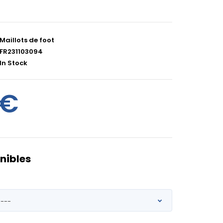
Maillots de foot
FR231103094
In Stock
0€
nibles