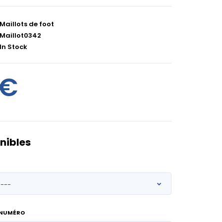
Maillots de foot
Maillot0342
In Stock
0€
nibles
 NUMÉRO