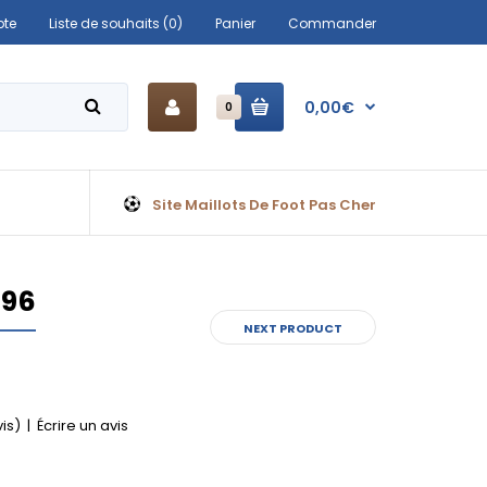
te
Liste de souhaits (0)
Panier
Commander
0,00€
0
Site Maillots De Foot Pas Cher
996
NEXT PRODUCT
vis)
|
Écrire un avis