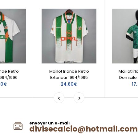
ande Retro
Maillot Irlande Retro
Maillot Ir
1994/1996
Exterieur 1994/1995
Domicile
60€
24,60€
17
envoyer un e-mail
divisecalcio@hotmail.com