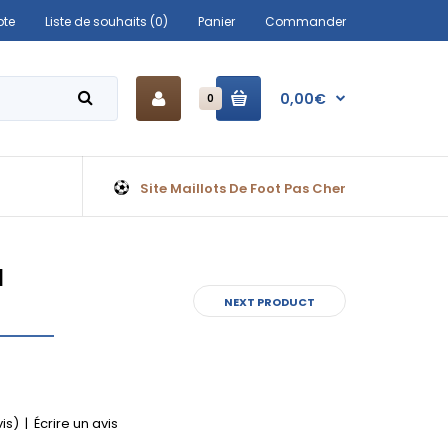
te
Liste de souhaits (0)
Panier
Commander
0,00€
0
Site Maillots De Foot Pas Cher
I
NEXT PRODUCT
vis)
|
Écrire un avis