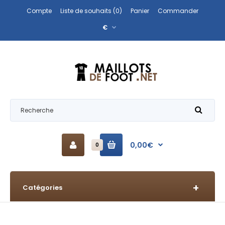
Compte
Liste de souhaits (0)
Panier
Commander
€
0,00€
0
Catégories