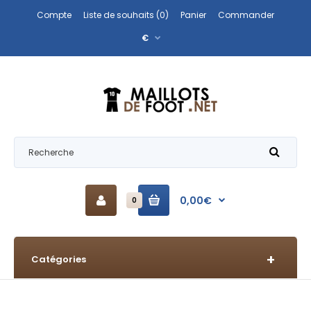
Compte
Liste de souhaits (0)
Panier
Commander
€
0,00€
0
Catégories