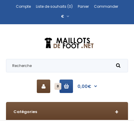
Compte
Liste de souhaits (0)
Panier
Commander
€
0,00€
0
Catégories