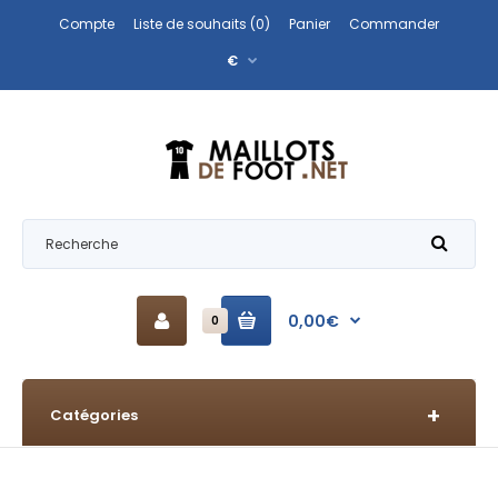
Compte
Liste de souhaits (0)
Panier
Commander
€
0,00€
0
Catégories